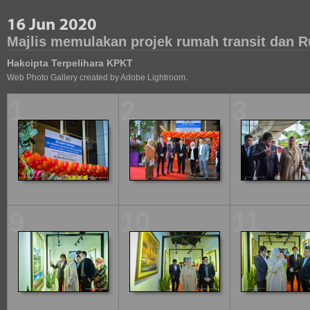
Majlis memulakan projek rumah transit dan
Hakcipta Terpelihara KPKT
Web Photo Gallery created by Adobe Lightroom.
1
2
3
9
10
11