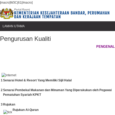
[macro]W3C|61[/macro]
LAMAN UTAMA
MENGENAI KPKT
PERKHIDMATAN
PERKHIDMATAN
Pengurusan Kualiti
PENGENALA
1
Senarai Hotel & Resort Yang Memiliki Sijil Halal
2
Senarai Pembekal Makanan dan Minuman Yang Diperakukan oleh Pegawai
Pematuhan Syariah KPKT
3
Rujukan
Rujukan Al-Quran