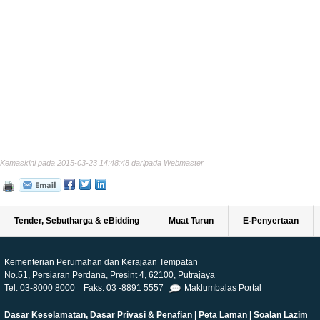
Kemaskini pada 2015-03-23 14:48:48 daripada Webmaster
Tender, Sebutharga & eBidding
Muat Turun
E-Penyertaan
Kementerian Perumahan dan Kerajaan Tempatan
No.51, Persiaran Perdana, Presint 4, 62100, Putrajaya
Tel: 03-8000 8000 Faks: 03 -8891 5557
Maklumbalas Portal
Dasar Keselamatan, Dasar Privasi & Penafian
|
Peta Laman
|
Soalan Lazim