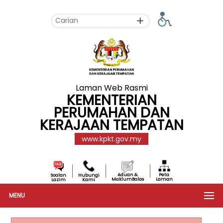
Laman Web Rasmi
KEMENTERIAN
PERUMAHAN DAN
KERAJAAN TEMPATAN
www.kpkt.gov.my
Aduan &
Peta
Soalan
Hubungi
MaklumBalas
Laman
Lazim
Kami
MENU