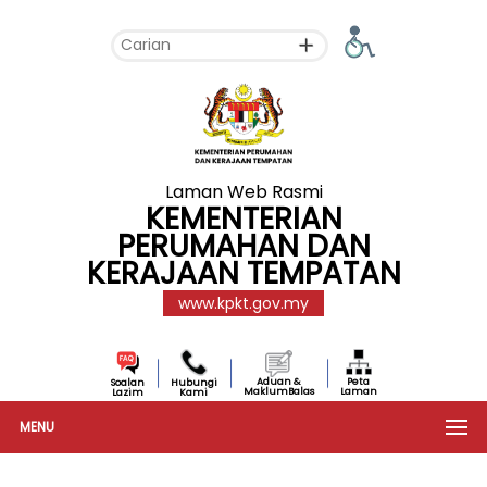
Laman Web Rasmi
KEMENTERIAN
PERUMAHAN DAN
KERAJAAN TEMPATAN
www.kpkt.gov.my
Aduan &
Peta
Soalan
Hubungi
MaklumBalas
Laman
Lazim
Kami
MENU