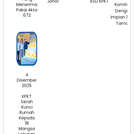
Johor
KSU KPKT
Menerima
Komited
Pakai Akta
Dengan
672
Impian 1,0
Taman
4
Disember
2025
KPKT
Serah
Kunci
Rumah
Kepada
18
Mangsa