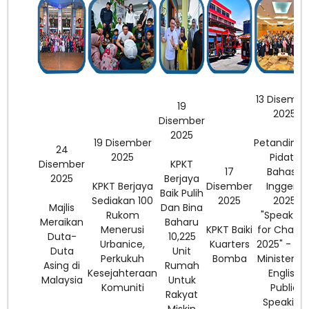
13 Disembe
19
2025
Disember
2025
19 Disember
Petanding
24
2025
Pidato
Disember
KPKT
17
Bahasa
2025
Berjaya
KPKT Berjaya
Disember
Inggeris
Baik Pulih
Sediakan 100
2025
2025
Majlis
Dan Bina
Rukom
"Speak Up
Meraikan
Baharu
Menerusi
KPKT Baiki
for Chang
Duta-
10,225
Urbanice,
Kuarters
2025" - Th
Duta
Unit
Perkukuh
Bomba
Ministers o
Asing di
Rumah
Kesejahteraan
English
Malaysia
Untuk
Komuniti
Public
Rakyat
Speaking