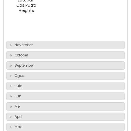
Letupan
Gas Putra
Heights
November
Oktober
September
Ogos
Julai
Jun
Mei
April
Mac