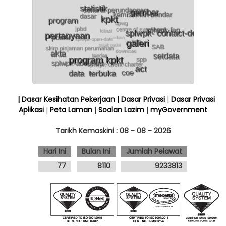
| Dasar Kesihatan Pekerjaan
| Dasar Privasi
|
Dasar Privasi
Aplikasi
|
Peta Laman
|
Soalan Lazim
|
myGovernment
Tarikh Kemaskini :
08 - 08 - 2026
Hari Ini
Bulan Ini
Jumlah Pelawat
77
8110
9233813