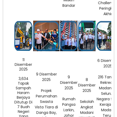
Miskin
Challenge
Bandar
Peringkat
Akhir
11
6 Disembe
Disember
2025
2025
9 Disember
9
216 Tama
3,634
2025
8
Disember
Rekreasi
Tapak
Disember
Sampah
2025
Madani Di
Projek
2025
Haram
Seluruh
Perumahan
Berjaya
Rumah
Negara Sia
Swasta
Sekolah
Ditutup Di
Pangsa
Kerajaan
7 Buah
Vista Tiara di
Angkat
Larkin,
Madani
Negeri
Danga Bay,
Madani
Johor
Terus
Yang