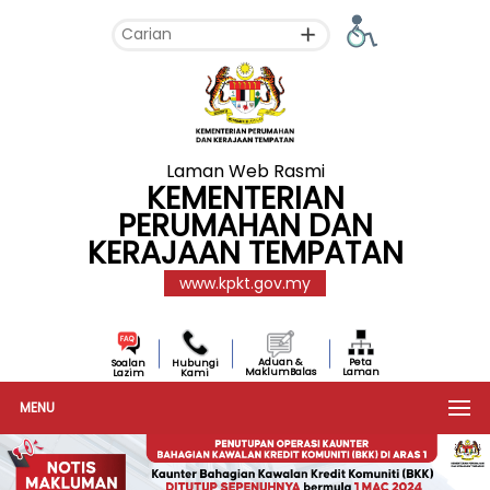
Laman Web Rasmi
KEMENTERIAN
PERUMAHAN DAN
KERAJAAN TEMPATAN
www.kpkt.gov.my
Aduan &
Peta
Soalan
Hubungi
MaklumBalas
Laman
Lazim
Kami
MENU