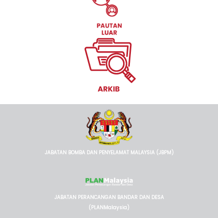
JABATAN BOMBA DAN PENYELAMAT MALAYSIA (JBPM)
JABATAN PERANCANGAN BANDAR DAN DESA
(PLANMalaysia)