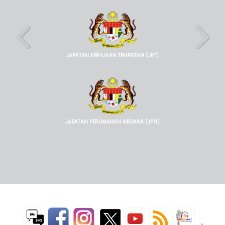
JABATAN KERAJAAN TEMPATAN (JKT)
JABATAN PERUMAHAN NEGARA (JPN)