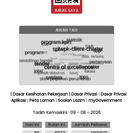
IMBAS SAYA
AWAN TAG
| Dasar Kesihatan Pekerjaan
| Dasar Privasi
|
Dasar Privasi
Aplikasi
|
Peta Laman
|
Soalan Lazim
|
myGovernment
Tarikh Kemaskini :
09 - 08 - 2026
Hari Ini
Bulan Ini
Jumlah Pelawat