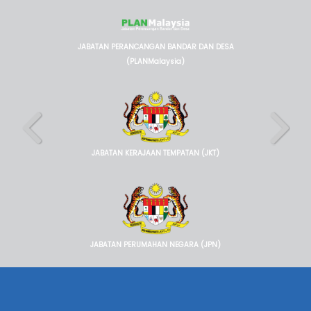
JABATAN PERANCANGAN BANDAR DAN DESA
(PLANMalaysia)
JABATAN KERAJAAN TEMPATAN (JKT)
JABATAN PERUMAHAN NEGARA (JPN)