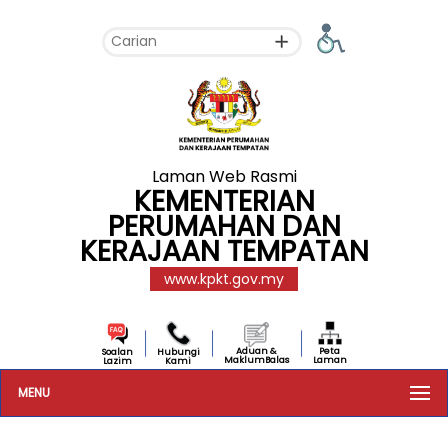
Laman Web Rasmi
KEMENTERIAN
PERUMAHAN DAN
KERAJAAN TEMPATAN
www.kpkt.gov.my
Aduan &
Peta
Soalan
Hubungi
MaklumBalas
Laman
Lazim
Kami
MENU