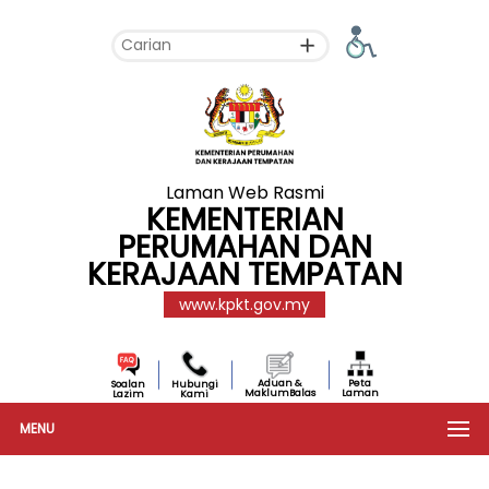
Laman Web Rasmi
KEMENTERIAN
PERUMAHAN DAN
KERAJAAN TEMPATAN
www.kpkt.gov.my
Aduan &
Peta
Soalan
Hubungi
MaklumBalas
Laman
Lazim
Kami
MENU