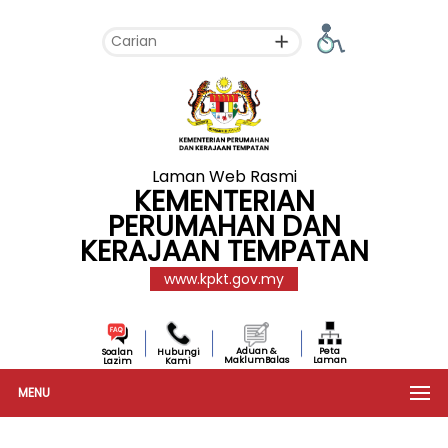
Laman Web Rasmi
KEMENTERIAN
PERUMAHAN DAN
KERAJAAN TEMPATAN
www.kpkt.gov.my
Aduan &
Peta
Soalan
Hubungi
MaklumBalas
Laman
Lazim
Kami
MENU