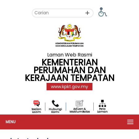
Laman Web Rasmi
KEMENTERIAN
PERUMAHAN DAN
KERAJAAN TEMPATAN
www.kpkt.gov.my
Aduan &
Peta
Soalan
Hubungi
MaklumBalas
Laman
Lazim
Kami
MENU