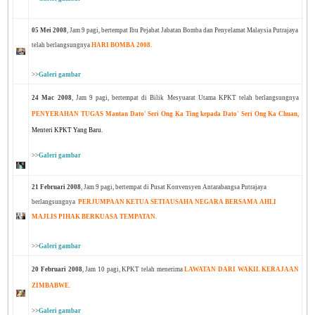
05 Mei 2008
, Jam 9 pagi, bertempat Ibu Pejabat Jabatan Bomba dan Penyelamat Malaysia Putrajaya
telah berlangsungnya
HARI BOMBA 2008.
>>
Galeri gambar
24 Mac 2008
, Jam 9 pagi
,
bertempat di Bilik Mesyuarat Utama KPKT telah berlangsungnya
PENYERAHAN TUGAS Mantan Dato' Seri Ong Ka Ting kepada Dato' Seri Ong Ka Chuan,
Menteri KPKT Yang Baru.
>>
Galeri gambar
21 Februari 2008
, Jam 9 pagi
,
bertempat di Pusat Konvensyen Antarabangsa Putrajaya
berlangsungnya
PERJUMPAAN KETUA SETIAUSAHA NEGARA BERSAMA AHLI
MAJLIS PIHAK BERKUASA TEMPATAN.
>>
Galeri gambar
20 Februari 2008
, Jam 10 pagi
,
KPKT telah menerima
LAWATAN DARI WAKIL KERAJAAN
ZIMBABWE.
>>
Galeri gambar