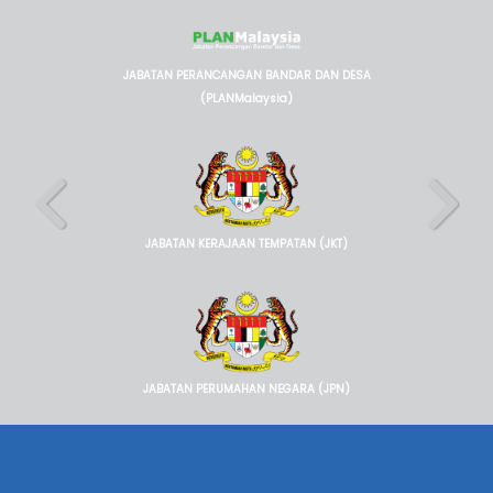
JABATAN PERANCANGAN BANDAR DAN DESA
(PLANMalaysia)
JABATAN KERAJAAN TEMPATAN (JKT)
JABATAN PERUMAHAN NEGARA (JPN)