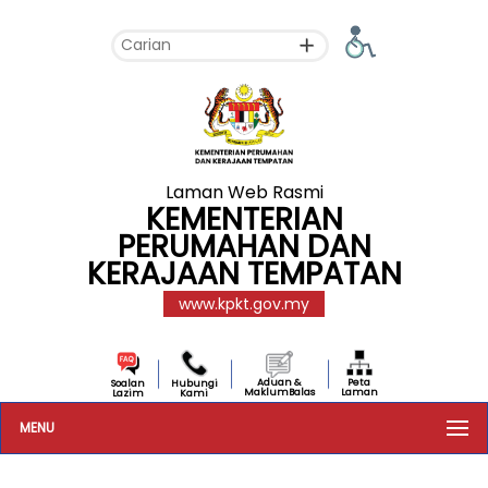
Laman Web Rasmi
KEMENTERIAN
PERUMAHAN DAN
KERAJAAN TEMPATAN
www.kpkt.gov.my
Aduan &
Peta
Soalan
Hubungi
MaklumBalas
Laman
Lazim
Kami
MENU