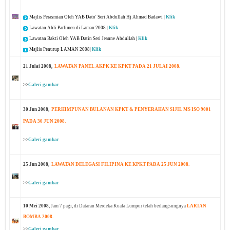
Majlis Perasmian Oleh YAB Dato' Seri Abdullah Hj Ahmad Badawi |
Klik
Lawatan Ahli Parlimen di Laman 2008 |
Klik
Lawatan Bakti Oleh YAB Datin Seri Jeanne Abdullah |
Klik
Majlis Penutup LAMAN 2008|
Klik
21 Julai 2008
,
LAWATAN PANEL AKPK KE KPKT PADA 21 JULAI 2008.
>>
Galeri gambar
30 Jun 2008
,
PERHIMPUNAN BULANAN KPKT & PENYERAHAN SIJIL MS ISO 9001
PADA 30 JUN 2008.
>>
Galeri gambar
25 Jun 2008
,
LAWATAN DELEGASI FILIPINA KE KPKT PADA 25 JUN 2008.
>>
Galeri gambar
10 Mei 2008
, Jam 7 pagi
,
di Dataran Merdeka Kuala Lumpur telah berlangsungnya
LARIAN
BOMBA 2008.
>>
Galeri gambar