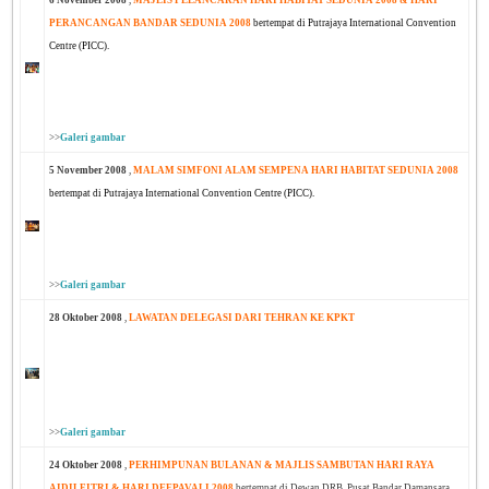
6 November 2008
,
MAJLIS PELANCARAN HARI HABITAT SEDUNIA 2008 & HARI
PERANCANGAN BANDAR SEDUNIA 2008
bertempat di Putrajaya International Convention
Centre (PICC).
>>
Galeri gambar
5 November 2008
,
MALAM SIMFONI ALAM SEMPENA HARI HABITAT SEDUNIA 2008
bertempat di Putrajaya International Convention Centre (PICC).
>>
Galeri gambar
28 Oktober 2008
,
LAWATAN DELEGASI DARI TEHRAN KE KPKT
>>
Galeri gambar
24 Oktober 2008
,
PERHIMPUNAN BULANAN & MAJLIS SAMBUTAN HARI RAYA
AIDILFITRI & HARI DEEPAVALI 2008
bertempat di Dewan DRB, Pusat Bandar Damansara.