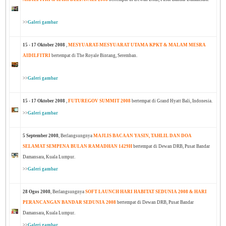
>>
Galeri gambar
15 - 17 Oktober 2008
,
MESYUARAT-MESYUARAT UTAMA KPKT & MALAM MESRA
AIDILFITRI
bertempat di The Royale Bintang, Seremban.
>>
Galeri gambar
15 - 17 Oktober 2008
,
FUTUREGOV SUMMIT 2008
bertempat di Grand Hyatt Bali, Indonesia.
>>
Galeri gambar
5 September 2008
, Berlangsungnya
MAJLIS BACAAN YASIN, TAHLIL DAN DOA
SELAMAT SEMPENA BULAN RAMADHAN 1429H
bertempat di Dewan DRB, Pusat Bandar
Damansara, Kuala Lumpur.
>>
Galeri gambar
28 Ogos 2008
, Berlangsungnya
SOFT LAUNCH HARI HABITAT SEDUNIA 2008 & HARI
PERANCANGAN BANDAR SEDUNIA 2008
bertempat di Dewan DRB, Pusat Bandar
Damansara, Kuala Lumpur.
>>
Galeri gambar