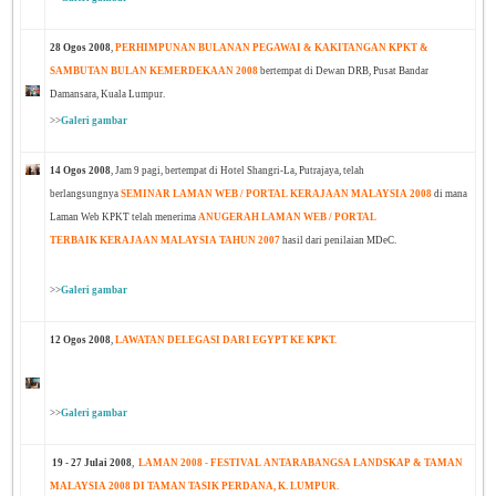
28 Ogos 2008
,
PERHIMPUNAN BULANAN PEGAWAI & KAKITANGAN KPKT &
SAMBUTAN BULAN KEMERDEKAAN 2008
bertempat di Dewan DRB, Pusat Bandar
Damansara, Kuala Lumpur.
>>
Galeri gambar
14 Ogos 2008
, Jam 9 pagi, bertempat di Hotel Shangri-La, Putrajaya, telah
berlangsungnya
SEMINAR LAMAN WEB / PORTAL KERAJAAN MALAYSIA 2008
di mana
Laman Web KPKT telah menerima
ANUGERAH LAMAN WEB / PORTAL
TERBAIK KERAJAAN MALAYSIA TAHUN 2007
hasil dari penilaian MDeC.
>>
Galeri gambar
12 Ogos 2008
,
LAWATAN DELEGASI DARI EGYPT KE KPKT.
>>
Galeri gambar
19 - 27 Julai 2008
,
LAMAN 2008 - FESTIVAL ANTARABANGSA LANDSKAP & TAMAN
MALAYSIA 2008 DI TAMAN TASIK PERDANA, K. LUMPUR.