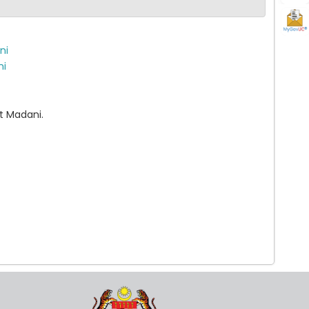
ni
ni
it Madani.