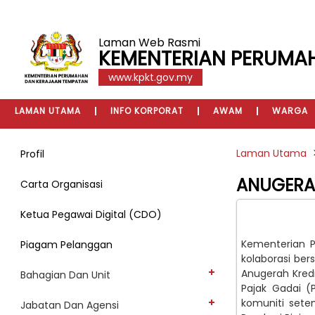
Laman Web Rasmi
KEMENTERIAN PERUMA
www.kpkt.gov.my
LAMAN UTAMA
INFO KORPORAT
AWAM
WARGA
Laman Utama
Profil
ANUGERAH
Carta Organisasi
Ketua Pegawai Digital (CDO)
Kementerian P
Piagam Pelanggan
kolaborasi be
Anugerah Kred
Bahagian Dan Unit
Pajak Gadai 
komuniti sete
Jabatan Dan Agensi