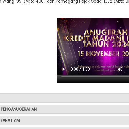
 Wang 1951 (Akta 400) dan Pemegang Pajak Gadai 1972 (Akta 81
 PENGANUGERAHAN
SYARAT AM