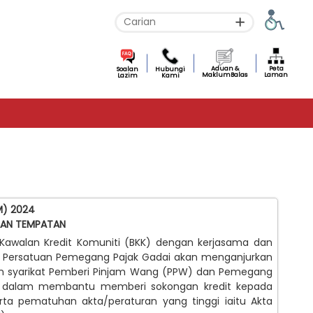
Aduan &
Peta
Soalan
Hubungi
MaklumBalas
Laman
Lazim
Kami
M) 2024
AAN TEMPATAN
awalan Kredit Komuniti (BKK) dengan kerjasama dan
an Persatuan Pemegang Pajak Gadai akan menganjurkan
an syarikat Pemberi Pinjam Wang (PPW) dan Pemegang
ya dalam membantu memberi sokongan kredit kepada
ta pematuhan akta/peraturan yang tinggi iaitu Akta