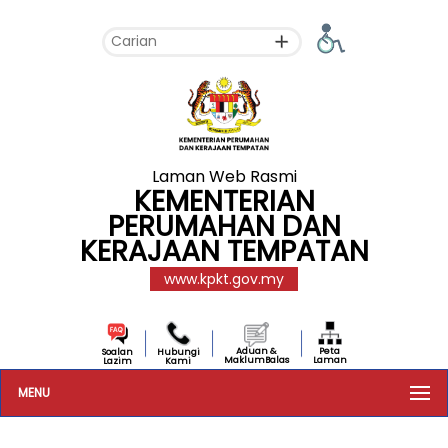
Laman Web Rasmi
KEMENTERIAN
PERUMAHAN DAN
KERAJAAN TEMPATAN
www.kpkt.gov.my
Aduan &
Peta
Soalan
Hubungi
MaklumBalas
Laman
Lazim
Kami
MENU