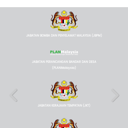
JABATAN BOMBA DAN PENYELAMAT MALAYSIA (JBPM)
JABATAN PERANCANGAN BANDAR DAN DESA
(PLANMalaysia)
JABATAN KERAJAAN TEMPATAN (JKT)