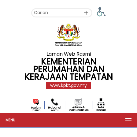
Laman Web Rasmi
KEMENTERIAN
PERUMAHAN DAN
KERAJAAN TEMPATAN
www.kpkt.gov.my
Aduan &
Peta
Soalan
Hubungi
MaklumBalas
Laman
Lazim
Kami
MENU