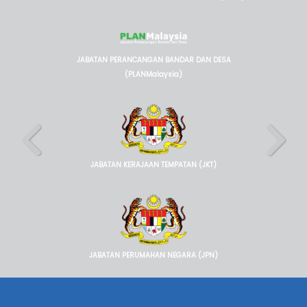
JABATAN PERANCANGAN BANDAR DAN DESA
(PLANMalaysia)
JABATAN KERAJAAN TEMPATAN (JKT)
JABATAN PERUMAHAN NEGARA (JPN)