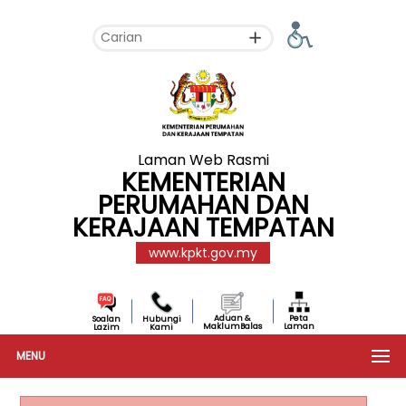
Laman Web Rasmi
KEMENTERIAN
PERUMAHAN DAN
KERAJAAN TEMPATAN
www.kpkt.gov.my
Aduan &
Peta
Soalan
Hubungi
MaklumBalas
Laman
Lazim
Kami
MENU