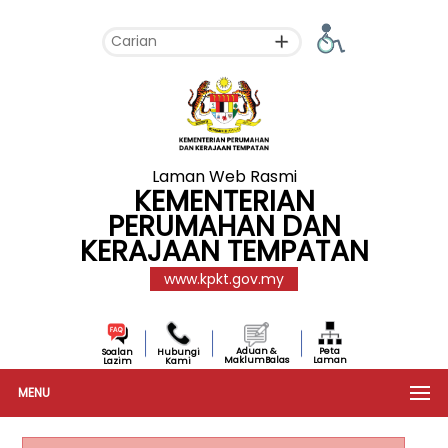
Laman Web Rasmi
KEMENTERIAN
PERUMAHAN DAN
KERAJAAN TEMPATAN
www.kpkt.gov.my
Aduan &
Peta
Soalan
Hubungi
MaklumBalas
Laman
Lazim
Kami
MENU