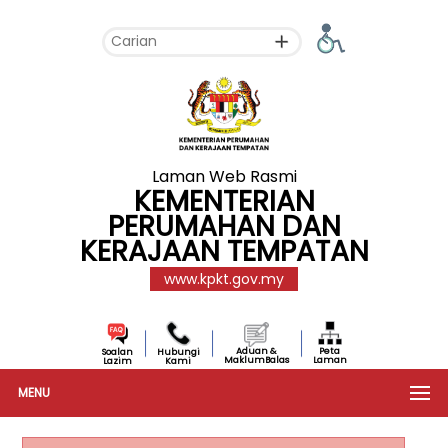
Laman Web Rasmi
KEMENTERIAN
PERUMAHAN DAN
KERAJAAN TEMPATAN
www.kpkt.gov.my
Aduan &
Peta
Soalan
Hubungi
MaklumBalas
Laman
Lazim
Kami
MENU