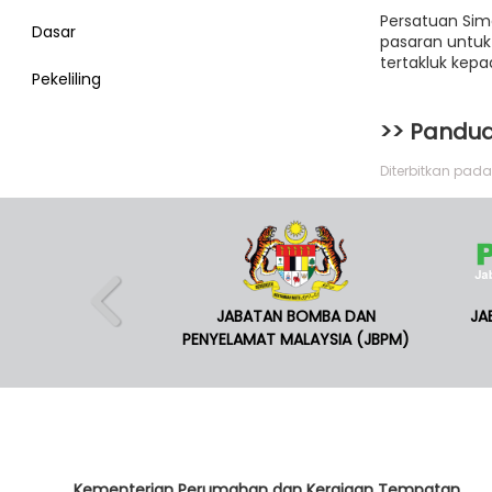
Persatuan Sim
Dasar
pasaran untu
tertakluk kep
Pekeliling
>> Pandu
Diterbitkan pada 
JABATAN BOMBA DAN
JA
PENYELAMAT MALAYSIA (JBPM)
Kementerian Perumahan dan Kerajaan Tempatan