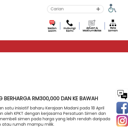
Aduan &
Peta
Soalan
Hubungi
MaklumBalas
Laman
Lazim
Kami
NG BERHARGA RM300,000 DAN KE BAWAH
u inisiatif baharu Kerajaan Madani pada 18 April
nalkan oleh KPKT dengan kerjasama Persatuan Simen dan
membeli simen pada harga yang lebih rendah daripada
h atau rumah mampu milik.