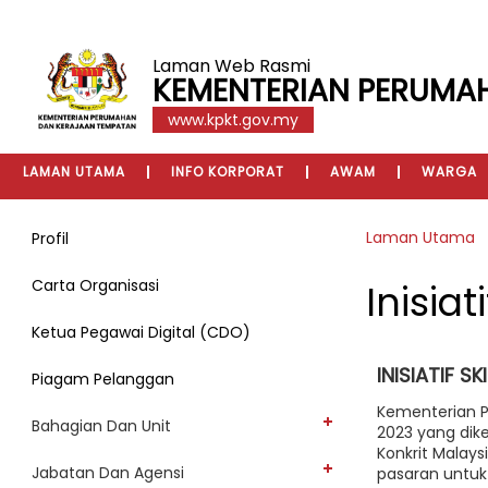
Laman Web Rasmi
KEMENTERIAN PERUMA
www.kpkt.gov.my
LAMAN UTAMA
INFO KORPORAT
AWAM
WARGA
Laman Utama
Profil
Carta Organisasi
Inisia
Ketua Pegawai Digital (CDO)
INISIATIF 
Piagam Pelanggan
Kementerian P
Bahagian Dan Unit
2023 yang dike
Konkrit Malay
Jabatan Dan Agensi
pasaran untu