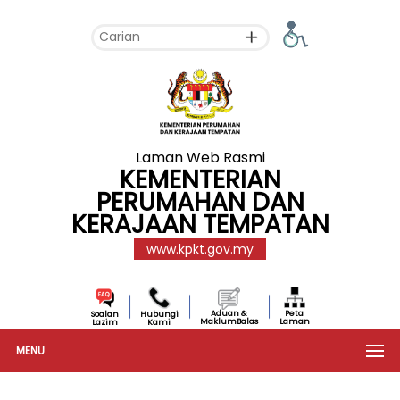
Laman Web Rasmi
KEMENTERIAN
PERUMAHAN DAN
KERAJAAN TEMPATAN
www.kpkt.gov.my
Aduan &
Peta
Soalan
Hubungi
MaklumBalas
Laman
Lazim
Kami
MENU