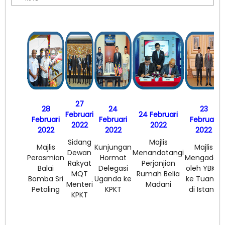
27
28
24
23
Februari
24 Februari
Februari
Februari
Februari
2022
2022
2022
2022
2022
Sidang
Majlis
Majlis
Kunjungan
Majlis
Dewan
Menandatangi
Perasmian
Hormat
Mengadap
Rakyat
Perjanjian
Balai
Delegasi
oleh YBKM
MQT
Rumah Belia
Bomba Sri
Uganda ke
ke Tuanku
Menteri
Madani
Petaling
KPKT
di Istana
KPKT