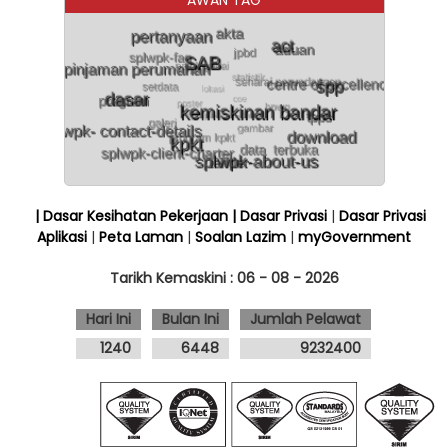
| Dasar Kesihatan Pekerjaan
| Dasar Privasi
|
Dasar Privasi
Aplikasi
|
Peta Laman
|
Soalan Lazim
|
myGovernment
Tarikh Kemaskini :
06 - 08 - 2026
Hari Ini
Bulan Ini
Jumlah Pelawat
1240
6448
9232400