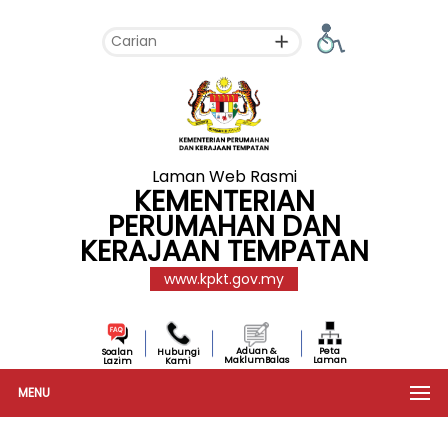
Laman Web Rasmi
KEMENTERIAN
PERUMAHAN DAN
KERAJAAN TEMPATAN
www.kpkt.gov.my
Aduan &
Peta
Soalan
Hubungi
MaklumBalas
Laman
Lazim
Kami
MENU