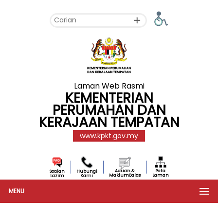
Laman Web Rasmi
KEMENTERIAN
PERUMAHAN DAN
KERAJAAN TEMPATAN
www.kpkt.gov.my
Aduan &
Peta
Soalan
Hubungi
MaklumBalas
Laman
Lazim
Kami
MENU