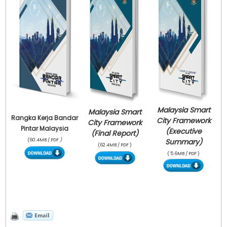
Malaysia Smart
Malaysia Smart
Rangka Kerja Bandar
City Framework
City Framework
Pintar Malaysia
(Executive
(Final Report)
(60.4MB / PDF
)
Summary)
(62.4MB / PDF )
( 5.6MB / PDF )