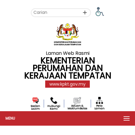
Laman Web Rasmi
KEMENTERIAN
PERUMAHAN DAN
KERAJAAN TEMPATAN
www.kpkt.gov.my
Aduan &
Peta
Soalan
Hubungi
MaklumBalas
Laman
Lazim
Kami
MENU