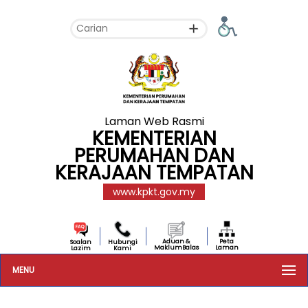
Laman Web Rasmi
KEMENTERIAN
PERUMAHAN DAN
KERAJAAN TEMPATAN
www.kpkt.gov.my
Aduan &
Peta
Soalan
Hubungi
MaklumBalas
Laman
Lazim
Kami
MENU