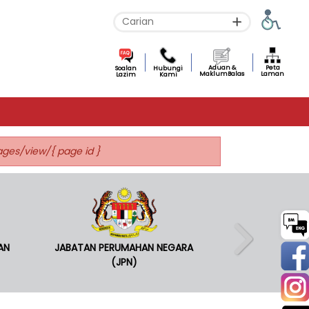
Aduan &
Peta
Soalan
Hubungi
MaklumBalas
Laman
Lazim
Kami
pages/view/{ page id }
AN
JABATAN PERUMAHAN NEGARA
(JPN)