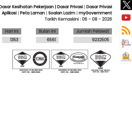
 Dasar Kesihatan Pekerjaan
| Dasar Privasi
|
Dasar Privasi
Aplikasi
|
Peta Laman
|
Soalan Lazim
|
myGovernment
Tarikh Kemaskini :
06 - 08 - 2026
Hari Ini
Bulan Ini
Jumlah Pelawat
1353
6561
9232505