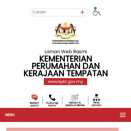
Laman Web Rasmi
KEMENTERIAN
PERUMAHAN DAN
KERAJAAN TEMPATAN
www.kpkt.gov.my
Aduan &
Peta
Soalan
Hubungi
MaklumBalas
Laman
Lazim
Kami
MENU