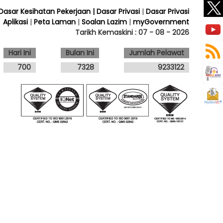
 Dasar Kesihatan Pekerjaan
| Dasar Privasi
|
Dasar Privasi
Aplikasi
|
Peta Laman
|
Soalan Lazim
|
myGovernment
Tarikh Kemaskini :
07 - 08 - 2026
Hari Ini
Bulan Ini
Jumlah Pelawat
700
7328
9233122