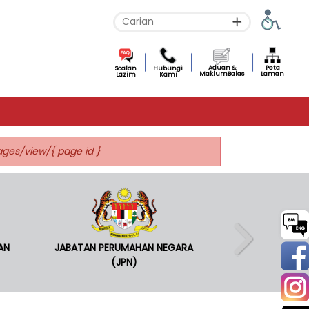
Aduan &
Peta
Soalan
Hubungi
MaklumBalas
Laman
Lazim
Kami
pages/view/{ page id }
AN
JABATAN PERUMAHAN NEGARA
(JPN)