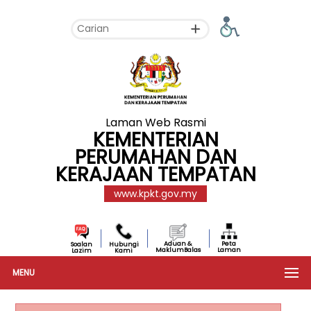
Laman Web Rasmi
KEMENTERIAN
PERUMAHAN DAN
KERAJAAN TEMPATAN
www.kpkt.gov.my
Aduan &
Peta
Soalan
Hubungi
MaklumBalas
Laman
Lazim
Kami
MENU