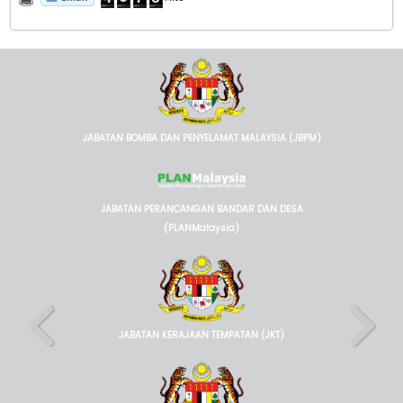
JABATAN BOMBA DAN PENYELAMAT MALAYSIA (JBPM)
JABATAN PERANCANGAN BANDAR DAN DESA
(PLANMalaysia)
JABATAN KERAJAAN TEMPATAN (JKT)