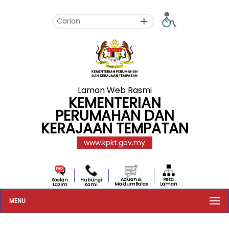
Laman Web Rasmi
KEMENTERIAN
PERUMAHAN DAN
KERAJAAN TEMPATAN
www.kpkt.gov.my
Aduan &
Peta
Soalan
Hubungi
MaklumBalas
Laman
Lazim
Kami
MENU