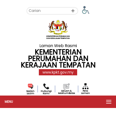
Laman Web Rasmi
KEMENTERIAN
PERUMAHAN DAN
KERAJAAN TEMPATAN
www.kpkt.gov.my
Aduan &
Peta
Soalan
Hubungi
MaklumBalas
Laman
Lazim
Kami
MENU