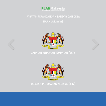
JABATAN PERANCANGAN BANDAR DAN DESA
(PLANMalaysia)
JABATAN KERAJAAN TEMPATAN (JKT)
JABATAN PERUMAHAN NEGARA (JPN)