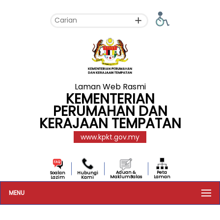
Laman Web Rasmi
KEMENTERIAN
PERUMAHAN DAN
KERAJAAN TEMPATAN
www.kpkt.gov.my
Aduan &
Peta
Soalan
Hubungi
MaklumBalas
Laman
Lazim
Kami
MENU