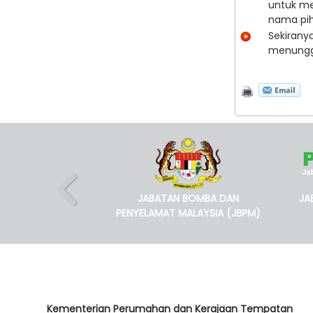
untuk me
nama 
Sekirany
menunggu
JABATAN BOMBA DAN
JA
PENYELAMAT MALAYSIA (JBPM)
Kementerian Perumahan dan Kerajaan Tempatan