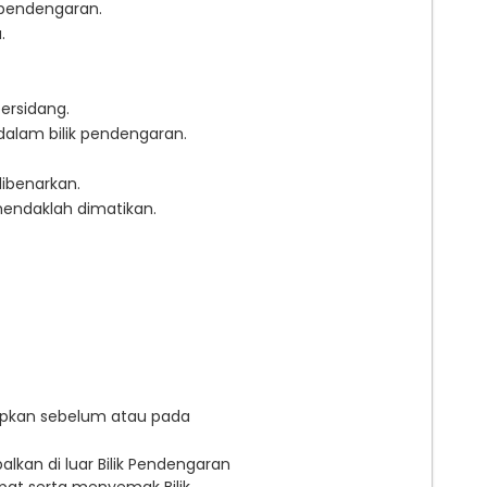
 pendengaran.
.
ersidang.
dalam bilik pendengaran.
ibenarkan.
 hendaklah dimatikan.
tapkan sebelum atau pada
telah ditetapkan oleh Tribunal.
kan di luar Bilik Pendengaran