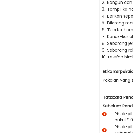
2.
Bangun dan 
3.
Tampil ke h
4.
Berikan sep
5.
Dilarang me
6.
Tunduk horm
7.
Kanak-kana
8.
Sebarang jen
9.
Sebarang ra
10.
Telefon bimb
Etika Berpakai
Pakaian yang 
Tatacara Pend
Sebelum Pend
Pihak-pi
puku
Pihak-pi