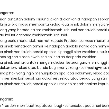
ngaran:
ran tuntutan dalam Tribunal akan dijalankan di hadapan seora
h pada bila-bila masa membantu ked
ang yang berada dalam mahkamah Tribunal hendaklah berdiri 
au keluar daripada mahkamah Tribunal.
ang perlu menunduk hormat kepada Presiden semasa masuk at
a pihak hendaklah tampil ke hadapan apabila nama dan nombor 
 pihak hendaklah berdiri apabila dipanggil oleh Presiden unt
asing serta menjawab soalan-soalan daripada Presiden.
a pihak berhak untuk mengemukakan keterangan, memanggi
dokumen, rekod atau benda bagi menyokong kes masing-masi
a pihak yang ingin menunjukkan apa-apa dokumen, rekod at
h memberikan sesalinan dokumen, rekod atau benda yang sama 
a pihak hendaklah berdiri apabila Presiden membacakan keputu
ngaran:
a Presiden membuat keputusan bagi kes tersebut pada hari be