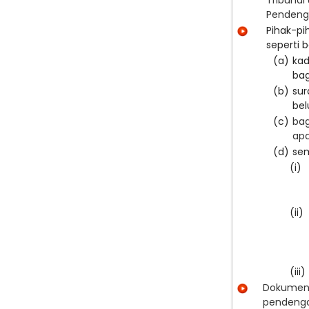
Tribunal
Pendenga
Pihak-p
seperti 
(a)
kad
bag
(b)
sur
bel
(c)
bag
ap
(d)
se
(i)
(ii)
(iii)
Dokumen 
pende