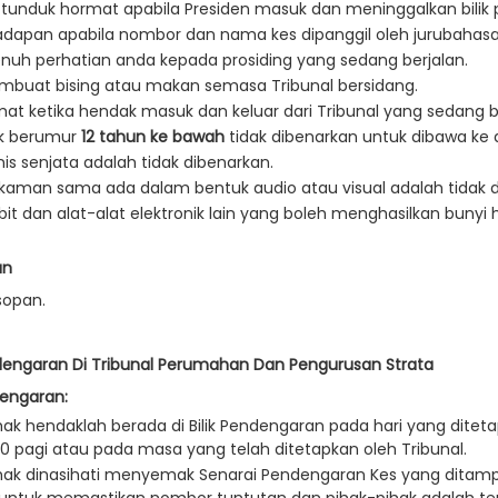
tunduk hormat apabila Presiden masuk dan meninggalkan bilik
adapan apabila nombor dan nama kes dipanggil oleh jurubahasa
enuh perhatian anda kepada prosiding yang sedang berjalan.
mbuat bising atau makan semasa Tribunal bersidang.
at ketika hendak masuk dan keluar dari Tribunal yang sedang b
k berumur
12 tahun ke bawah
tidak dibenarkan untuk dibawa ke 
is senjata adalah tidak dibenarkan.
kaman sama ada dalam bentuk audio atau visual adalah tidak d
it dan alat-alat elektronik lain yang boleh menghasilkan bunyi
an
sopan.
engaran Di Tribunal Perumahan Dan Pengurusan Strata
engaran:
hak hendaklah berada di Bilik Pendengaran pada hari yang dite
l 9.00 pagi atau pada masa yang 
hak dinasihati menyemak Senarai Pendengaran Kes yang ditampal