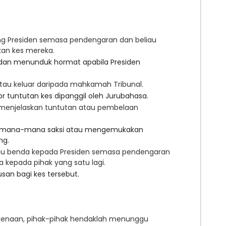
ng Presiden semasa pendengaran dan beliau
ua-dua pihak dalam menjalankan ke
dan menunduk hormat apabila Presiden
au keluar daripada mahkamah Tribunal.
tuntutan kes dipanggil oleh Jurubahasa.
uk menjelaskan tuntutan atau pembelaan
l mana-mana saksi atau mengemukakan
ng.
au benda kepada Presiden semasa pendengaran
kepada pihak yang satu lagi.
san bagi kes tersebut.
rkenaan, pihak-pihak hendaklah menunggu