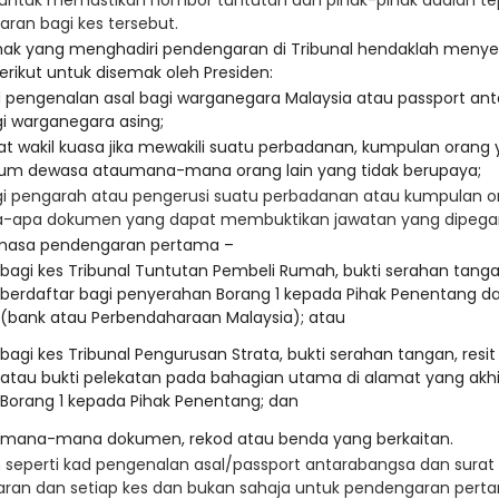
 untuk memastikan nombor tuntutan dan pihak-pihak adalah te
ran bagi kes tersebut.
ihak yang menghadiri pendengaran di Tribunal hendaklah me
berikut untuk disemak oleh Presiden:
 pengenalan asal bagi warganegara Malaysia atau passport
i warganegara asing;
at wakil kuasa jika mewakili suatu perbadanan, kumpulan orang
um dewasa ataumana-mana orang lain yang tidak berupaya;
i pengarah atau pengerusi suatu perbadanan atau kumpulan or
a-apa dokumen yang dapat membuktikan jawatan yang dipega
masa pendengaran pertama –
bagi kes Tribunal Tuntutan Pembeli Rumah, bukti seraha
berdaftar bagi penyerahan Borang 1 kepada Pihak Penentang d
(bank atau Perbendaharaan Malaysia); atau
bagi kes Tribunal Pengurusan Strata, bukti serahan tangan, res
atau bukti pelekatan pada bahagian utama di alamat yang akhi
Borang 1 kepada Pihak Penentang; dan
mana-mana dokumen, rekod atau benda yang berkaitan.
seperti kad pengenalan asal/passport antarabangsa dan surat 
ngaran dan setiap kes dan bukan sa