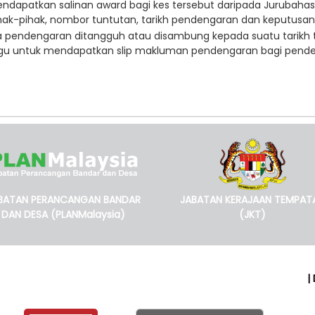
ndapatkan salinan award bagi kes tersebut daripada Jurubaha
pihak-pihak, nombor tuntutan, tarikh pend
a pendengaran ditangguh atau disambung kepada suatu tarikh t
 untuk mendapatkan slip makluman pendengaran bagi penden
BATAN PERANCANGAN BANDAR
JABATAN KERAJAAN TEMPAT
DAN DESA (PLANMalaysia)
(JKT)
|