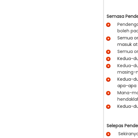
Semasa Pende
Pendenga
bole
Semua or
masuk at
Semua or
Kedua-du
Kedua-dua
masing-m
Kedua-du
apa-apa 
Mana-man
hendakla
Kedua-du
Selepas Pende
Sekirany