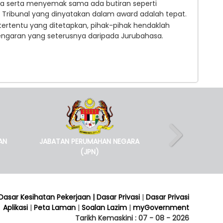
sa serta menyemak sama ada butiran seperti
engaran dan keputusan Tribunal yang dinya
ertentu yang ditetapkan, pihak-pihak hendaklah
garan yang seterusnya daripada Jurubahasa.
AN
JABATAN PERUMAHAN NEGARA
(JPN)
 Dasar Kesihatan Pekerjaan
| Dasar Privasi
|
Dasar Privasi
Aplikasi
|
Peta Laman
|
Soalan Lazim
|
myGovernment
Tarikh Kemaskini :
07 - 08 - 2026