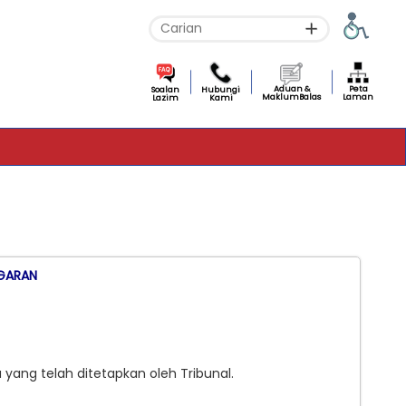
Aduan &
Peta
Soalan
Hubungi
MaklumBalas
Laman
Lazim
Kami
NGARAN
 pada masa yang te