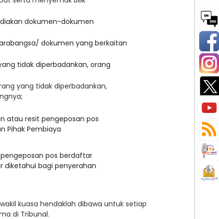
pat serta menyemak Bilik
nyediakan dokumen-dokumen
 antarabangsa/ dokumen yang berkaitan
 yang tidak diperbadankan, orang
ang yang tidak diperbadankan,
ngnya;
n tangan atau resit pengeposan pos
an Pihak Pembiaya
it pengeposan pos berdaftar
r diketahui bagi penyerahan
wakil kuasa hendaklah dibawa untuk setiap
haja untuk pendengaran pertama di T