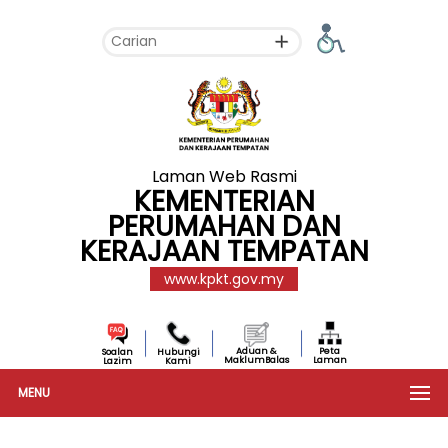
Laman Web Rasmi
KEMENTERIAN
PERUMAHAN DAN
KERAJAAN TEMPATAN
www.kpkt.gov.my
Aduan &
Peta
Soalan
Hubungi
MaklumBalas
Laman
Lazim
Kami
MENU