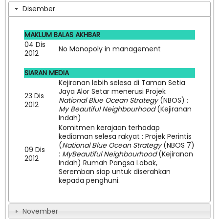
Disember
MAKLUM BALAS AKHBAR
04 Dis
No Monopoly in management
2012
SIARAN MEDIA
Kejiranan lebih selesa di Taman Setia
Jaya Alor Setar menerusi Projek
23 Dis
National Blue Ocean Strategy
(NBOS) :
2012
My Beautiful Neighbourhood
(Kejiranan
Indah)
Komitmen kerajaan terhadap
kediaman selesa rakyat : Projek Perintis
(
National Blue Ocean Strategy
(NBOS 7)
09 Dis
:
MyBeautiful Neighbourhood
(Kejiranan
2012
Indah) Rumah Pangsa Lobak,
Seremban siap untuk diserahkan
kepada penghuni.
November